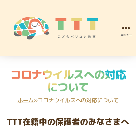
メニュー
TTT
こ
ど
も
コロナウイルスへの対応
パ
ソ
について
コ
ン
プ
ホーム
»
コロナウイルスへの対応について
ロ
グ
ラ
TTT在籍中の保護者のみなさまへ
ミ
ン