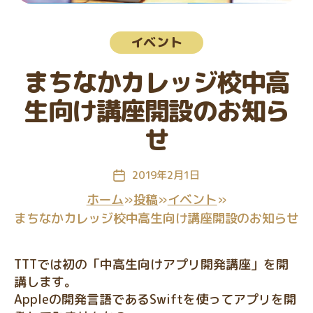
教
室
カ
イベント
テ
ゴ
まちなかカレッジ校中高
リ
ー
生向け講座開設のお知ら
せ
2019年2月1日
投
稿
ホーム
»
投稿
»
イベント
»
日
まちなかカレッジ校中高生向け講座開設のお知らせ
TTTでは初の「中高生向けアプリ開発講座」を開
講します。
Appleの開発言語であるSwiftを使ってアプリを開