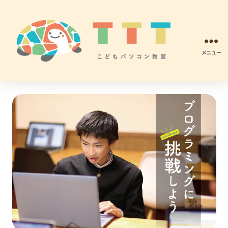
メニュー
TTT
こ
ど
も
パ
ソ
コ
ン
プ
ロ
グ
ラ
ミ
ン
グ