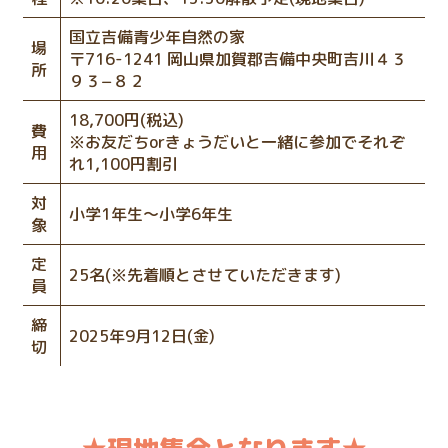
国立吉備青少年自然の家
場
〒716-1241 岡山県加賀郡吉備中央町吉川４３
所
９３−８２
18,700円(税込)
費
※お友だちorきょうだいと一緒に参加でそれぞ
用
れ1,100円割引
対
小学1年生〜小学6年生
象
定
25名(※先着順とさせていただきます)
員
締
2025年9月12日(金)
切