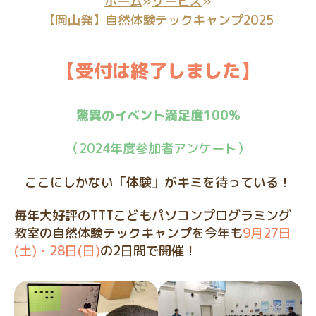
ホーム
»
サービス
»
ラ
ミ
【岡山発】自然体験テックキャンプ2025
ン
グ
教
【受付は終了しました】
室
驚異のイベント満足度100%
（2024年度参加者アンケート）
ここにしかない「体験」がキミを待っている！
毎年大好評のTTTこどもパソコンプログラミング
教室の自然体験テックキャンプを今年も
9月27日
(土)・28日(日)
の2日間で開催！