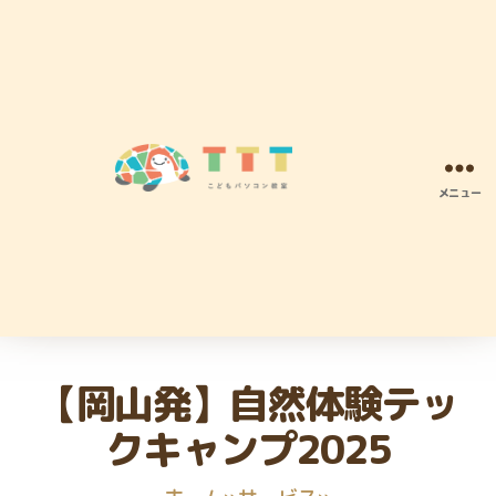
メニュー
TTT
こ
ど
も
パ
ソ
コ
【岡山発】自然体験テッ
ン
プ
クキャンプ2025
ロ
グ