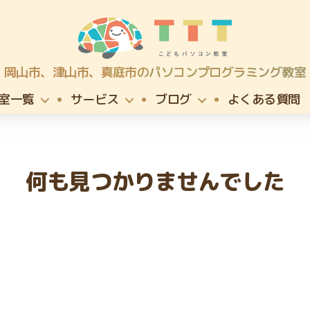
TTT
岡山市、津山市、真庭市のパソコンプログラミング教室
こ
ど
室一覧
サービス
ブログ
よくある質問
も
パ
ソ
コ
ン
何も見つかりませんでした
プ
ロ
グ
ラ
ミ
ン
グ
教
室