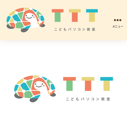
メニュー
TTT
こ
ど
も
パ
ソ
コ
ン
プ
ロ
グ
ラ
ミ
ン
グ