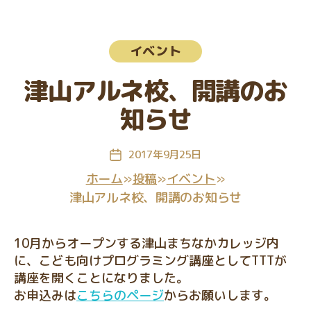
教
室
カ
イベント
テ
ゴ
津山アルネ校、開講のお
リ
ー
知らせ
2017年9月25日
投
稿
ホーム
»
投稿
»
イベント
»
日
津山アルネ校、開講のお知らせ
10月からオープンする津山まちなかカレッジ内
に、こども向けプログラミング講座としてTTTが
講座を開くことになりました。
お申込みは
こちらのページ
からお願いします。