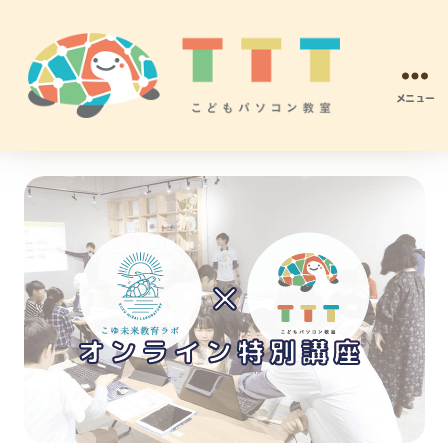
メニュー
TTT
こ
ど
も
パ
ソ
コ
ン
プ
ロ
グ
ラ
ミ
ン
グ