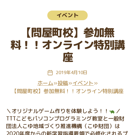
教
室
カ
イベント
テ
ゴ
【問屋町校】参加無
リ
ー
料！！オンライン特別講
座
2019年4月10日
投
稿
ホーム
»
投稿
»
イベント
»
日
【問屋町校】参加無料！！オンライン特別講座
＼オリジナルゲーム作りを体験しよう！！
／
TTTこどもパソコンプログラミング教室と一般財
団法人こゆ地域づくり推進機構（こゆ財団）は
2020年度からの新学習指導要領で必修化されるプ