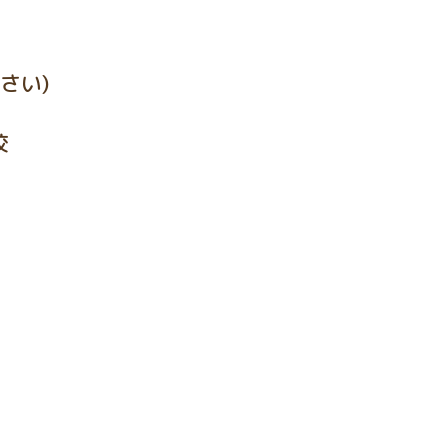
さい)
校