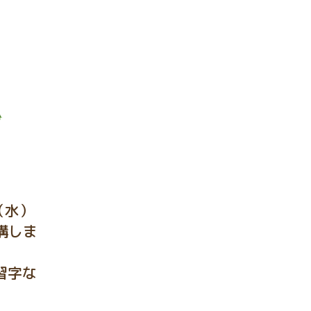
（水）
講しま
習字な