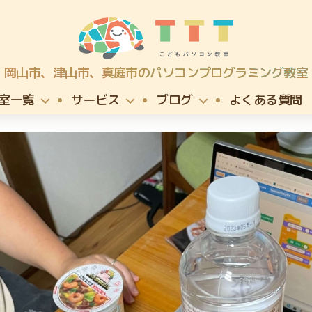
TTT
岡山市、津山市、真庭市のパソコンプログラミング教室
こ
ど
室一覧
サービス
ブログ
よくある質問
も
パ
ソ
コ
ン
プ
ロ
グ
ラ
ミ
ン
グ
教
室