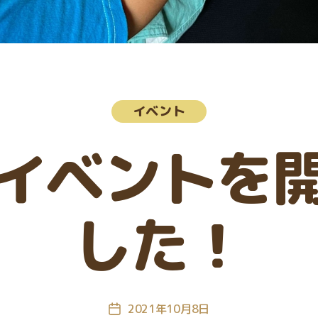
カ
イベント
テ
ゴ
験イベントを
リ
ー
した！
2021年10月8日
投