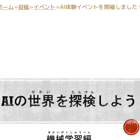
稿
ホーム
»
投稿
»
イベント
»
AI体験イベントを開催しました
日