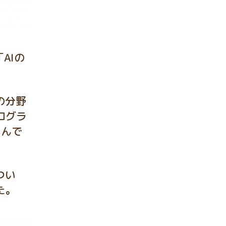
AIの
の分野
ログラ
るんで
つい
た。