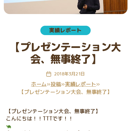
グ
教
室
カ
実績レポート
テ
ゴ
【プレゼンテーション大
リ
ー
会、無事終了】
2018年3月21日
投
稿
ホーム
»
投稿
»
実績レポート
»
日
【プレゼンテーション大会、無事終了】
【プレゼンテーション大会、無事終了】
こんにちは！！TTTです！！