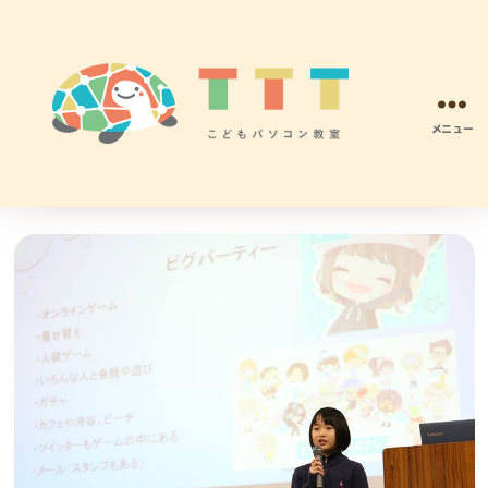
メニュー
TTT
こ
ど
も
パ
ソ
コ
ン
プ
ロ
グ
ラ
ミ
ン