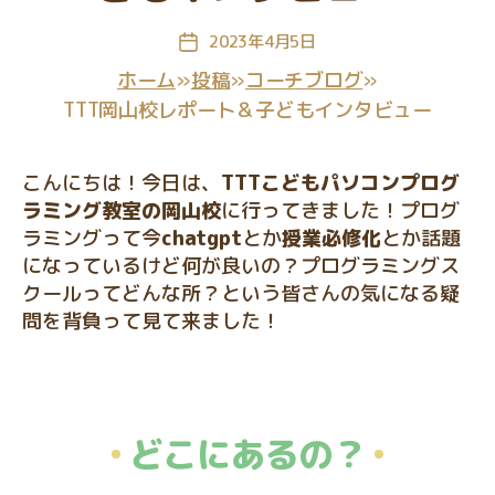
ミ
ン
2023年4月5日
投
グ
稿
ホーム
»
投稿
»
コーチブログ
»
教
日
TTT岡山校レポート＆子どもインタビュー
室
こんにちは！今日は、
TTTこどもパソコンプログ
ラミング教室の岡山校
に行ってきました！プログ
ラミングって今
chatgpt
とか
授業必修化
とか話題
になっているけど何が良いの？プログラミングス
クールってどんな所？という皆さんの気になる疑
問を背負って見て来ました！
どこにあるの？