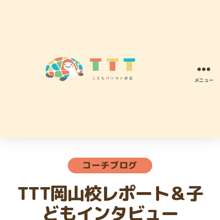
メニュー
TTT
こ
ど
も
パ
ソ
カ
コ
コーチブログ
テ
ン
ゴ
プ
TTT岡山校レポート＆子
リ
ロ
ー
グ
どもインタビュー
ラ