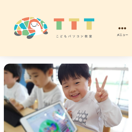
メニュー
TTT
こ
ど
も
パ
ソ
コ
ン
プ
ロ
グ
ラ
ミ
ン