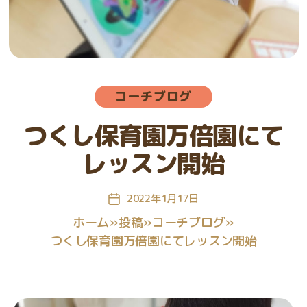
グ
教
室
カ
コーチブログ
テ
ゴ
つくし保育園万倍園にて
リ
ー
レッスン開始
2022年1月17日
投
稿
ホーム
»
投稿
»
コーチブログ
»
日
つくし保育園万倍園にてレッスン開始