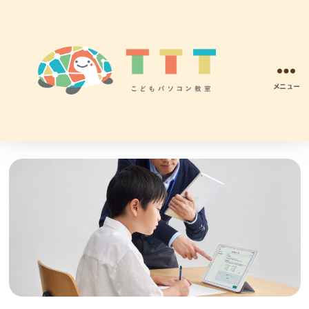
メニュー
TTT
こ
ど
も
パ
ソ
コ
ン
プ
ロ
グ
ラ
ミ
ン