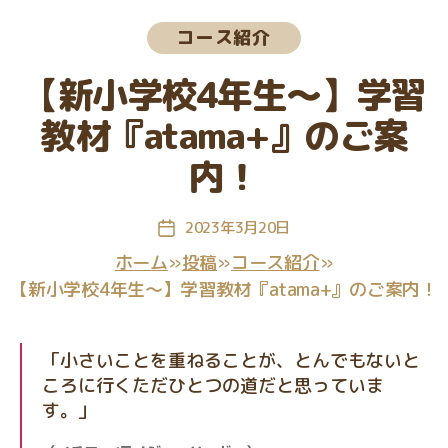
グ
カ
コース紹介
教
テ
室
ゴ
【新小学校4年生〜】学習
リ
ー
教材『atama+』のご案
内！
2023年3月20日
投
稿
ホーム
»
投稿
»
コース紹介
»
日
【新小学校4年生〜】学習教材『atama+』のご案内！
「小さいことを重ねることが、とんでもないと
ころに行くただひとつの道だと思っていま
す。」