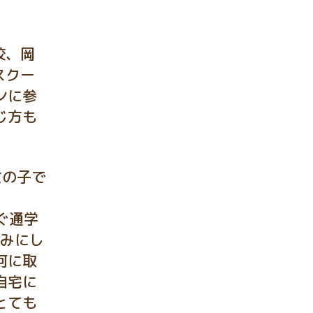
校、岡
スクー
ンに参
じ方も
女の子で
ぐ通学
しみにし
何に取
自宅に
とても