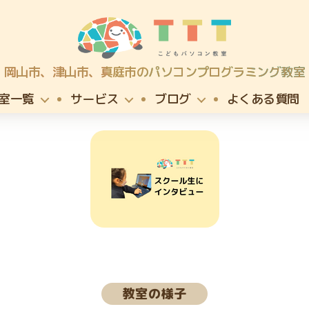
TTT
岡山市、津山市、真庭市のパソコンプログラミング教室
こ
ど
室一覧
サービス
ブログ
よくある質問
も
パ
ソ
コ
ン
プ
ロ
グ
ラ
ミ
ン
グ
カ
教
教室の様子
テ
室