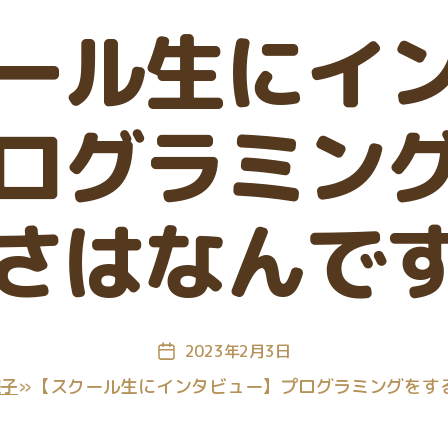
ゴ
ール生にイ
リ
ー
ログラミン
さはなんで
2023年2月3日
投
稿
様子
»
【スクール生にインタビュー】プログラミングをす
日