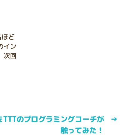
名ほど
のイン
。次回
TをTTTのプログラミングコーチが
→
触ってみた！