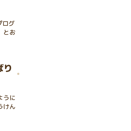
プログ
、とお
ばり
ように
うけん